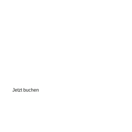
Baumhaushotel 
luxuriös in ruhig
übernachten
Komm und entdecke das Baumhausapartment – die einz
wunderschönen Odenwald!
Jetzt buchen